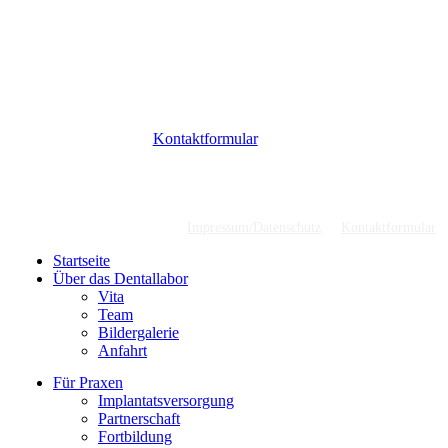
CAD/CAM-Digitalisierung
Funktionsdiagnostik
Zirkonfräsen
3d-navigiertes implantieren mit IMPLA-3
Vollkeramische Restauration
Gerne beraten wir Sie weiterführend und stehen bei Fragen zu Ihrer
Verfügung. Über unser
Kontaktformular
können Sie uns eine
Nachricht zukommen lassen. Ein Mitarbeiter wird sich umgehend um
Ihr Anliegen kümmern und sich bei Ihnen melden – Service wie er
sein sollte.
Impressum/Datenschutz
Kontaktformular
Close
Startseite
Menu
Über das Dentallabor
Vita
Team
Bildergalerie
Anfahrt
Für Praxen
Implantatsversorgung
Partnerschaft
Fortbildung